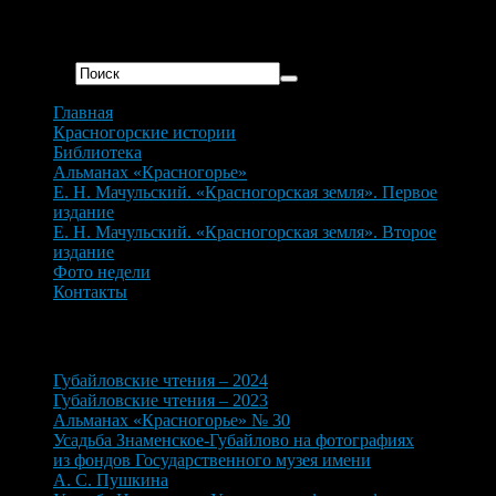
Дата создания: 22 февраля 2022 г.
Искать...
Главная
Красногорские истории
Библиотека
Альманах «Красногорье»
Е. Н. Мачульский. «Красногорская земля». Первое
издание
Е. Н. Мачульский. «Красногорская земля». Второе
издание
Фото недели
Контакты
Новые материалы
Губайловские чтения – 2024
Губайловские чтения – 2023
Альманах «Красногорье» № 30
Усадьба Знаменское-Губайлово на фотографиях
из фондов Государственного музея имени
А. С. Пушкина