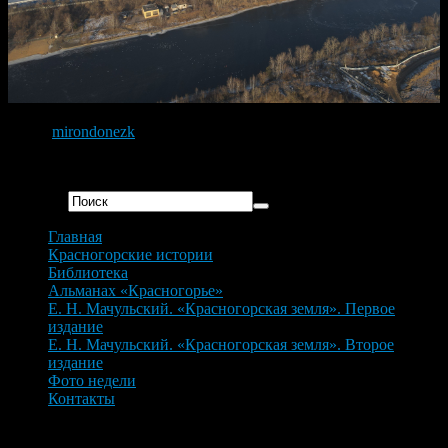
Фото:
mirondonezk
Дата создания: 1 февраля 2021 г.
Искать...
Главная
Красногорские истории
Библиотека
Альманах «Красногорье»
Е. Н. Мачульский. «Красногорская земля». Первое
издание
Е. Н. Мачульский. «Красногорская земля». Второе
издание
Фото недели
Контакты
Новые материалы